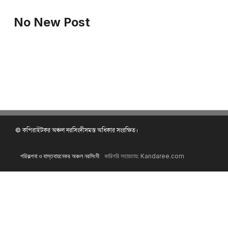
No New Post
© কপিরাইটকর অঞ্চল নরসিংদীসমস্ত অধিকার সংরক্ষিত।
পরিকল্পনা ও বাস্তবায়নেকর অঞ্চল নরসিংদী
কারিগরি সহায়তায়: Kandaree.com