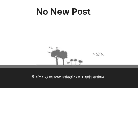
No New Post
© কপিরাইটকর অঞ্চল নরসিংদীসমস্ত অধিকার সংরক্ষিত।