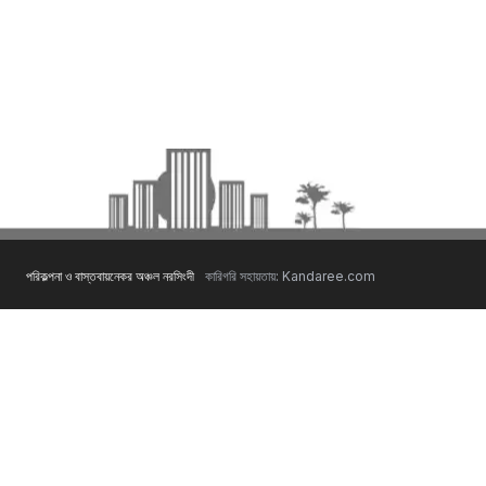
পরিকল্পনা ও বাস্তবায়নেকর অঞ্চল নরসিংদী
কারিগরি সহায়তায়: Kandaree.com