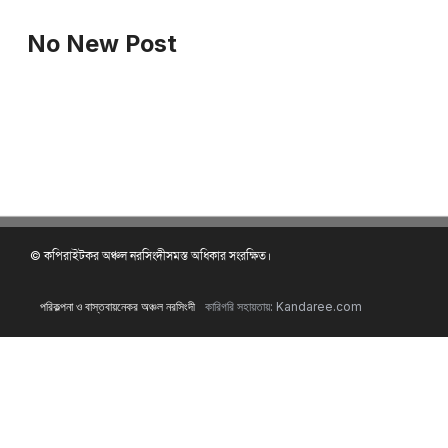
No New Post
© কপিরাইটকর অঞ্চল নরসিংদীসমস্ত অধিকার সংরক্ষিত।
পরিকল্পনা ও বাস্তবায়নেকর অঞ্চল নরসিংদী
কারিগরি সহায়তায়: Kandaree.com